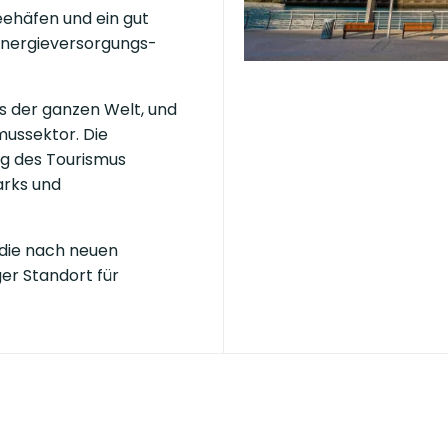
eehäfen und ein gut
nergieversorgungs-
us der ganzen Welt, und
ussektor. Die
ng des Tourismus
arks und
 die nach neuen
ger Standort für