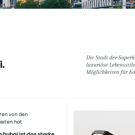
Die Stadt der Superl
i.
luxuriöse Lebensstil
Möglichkeiten für Ka
eren von den
ieten hat.
n Dubai ist das starke