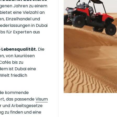
ngenen Jahren zu einem
ietet eine Vielzahl an
en, Einzelhandel und
iederlassungen in Dubai
obs für Experten aus
he Lebensqualität.
Die
en, von luxuriösen
Cafés bis zu
em ist Dubai eine
Welt friedlich
 die kommende
ert, das passende
Visum
ur und Arbeitsgesetze
ng zu finden und eine