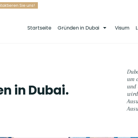
taktieren Sie uns!
Startseite
Gründen in Dubai
Visum
Duba
um d
n in Dubai.
und 
wird
Ausw
Ausw